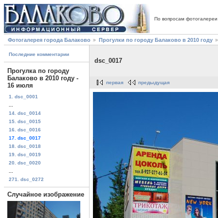
По вопросам фотогалереи
Фотогалерея города Балаково
Прогулки по городу Балаково в 2010 году
Последние комментарии
dsc_0017
Прогулка по городу
Балаково в 2010 году -
первая
предыдущая
16 июля
1. dsc_0001
...
14. dsc_0014
15. dsc_0015
16. dsc_0016
17. dsc_0017
18. dsc_0018
19. dsc_0019
20. dsc_0020
...
271. dsc_0272
Случайное изображение