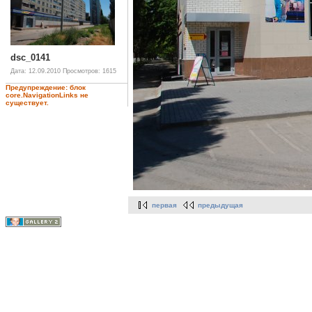
dsc_0141
Дата: 12.09.2010
Просмотров: 1615
Предупреждение: блок
core.NavigationLinks не
существует.
первая
предыдущая