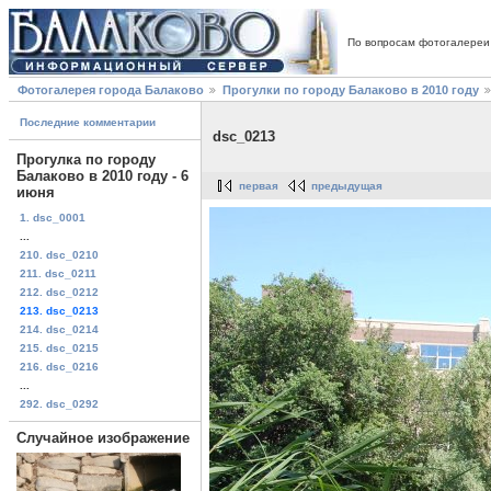
По вопросам фотогалереи
Фотогалерея города Балаково
Прогулки по городу Балаково в 2010 году
Последние комментарии
dsc_0213
Прогулка по городу
Балаково в 2010 году - 6
первая
предыдущая
июня
1. dsc_0001
...
210. dsc_0210
211. dsc_0211
212. dsc_0212
213. dsc_0213
214. dsc_0214
215. dsc_0215
216. dsc_0216
...
292. dsc_0292
Случайное изображение