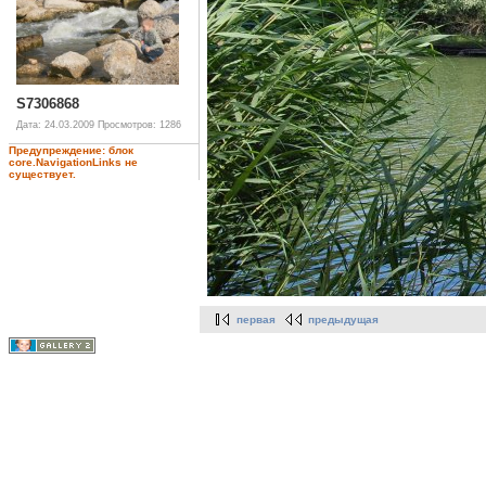
S7306868
Дата: 24.03.2009
Просмотров: 1286
Предупреждение: блок
core.NavigationLinks не
существует.
первая
предыдущая