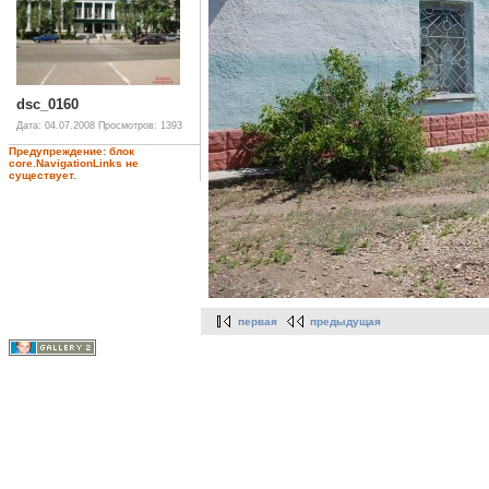
dsc_0160
Дата: 04.07.2008
Просмотров: 1393
Предупреждение: блок
core.NavigationLinks не
существует.
первая
предыдущая