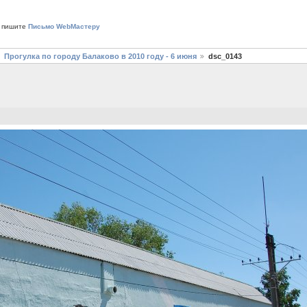
 пишите
Письмо WebМастеру
Прогулка по городу Балаково в 2010 году - 6 июня
dsc_0143