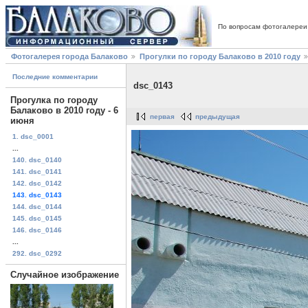
По вопросам фотогалереи
Фотогалерея города Балаково
Прогулки по городу Балаково в 2010 году
Последние комментарии
dsc_0143
Прогулка по городу
Балаково в 2010 году - 6
первая
предыдущая
июня
1. dsc_0001
...
140. dsc_0140
141. dsc_0141
142. dsc_0142
143. dsc_0143
144. dsc_0144
145. dsc_0145
146. dsc_0146
...
292. dsc_0292
Случайное изображение