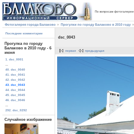
По вопросам фотогалереи
Фотогалерея города Балаково
Прогулки по городу Балаково в 2010 году
Последние комментарии
dsc_0043
Прогулка по городу
Балаково в 2010 году - 6
первая
предыдущая
июня
1. dsc_0001
...
40. dsc_0040
41. dsc_0041
42. dsc_0042
43. dsc_0043
44. dsc_0044
45. dsc_0045
46. dsc_0046
...
292. dsc_0292
Случайное изображение