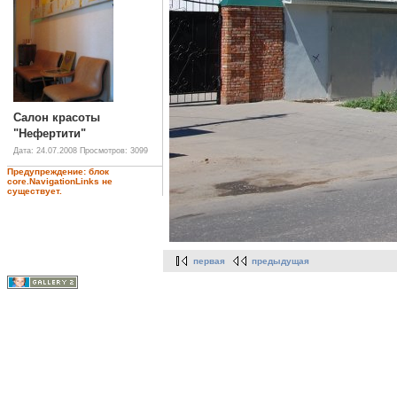
Салон красоты
"Нефертити"
Дата: 24.07.2008
Просмотров: 3099
Предупреждение: блок
core.NavigationLinks не
существует.
первая
предыдущая