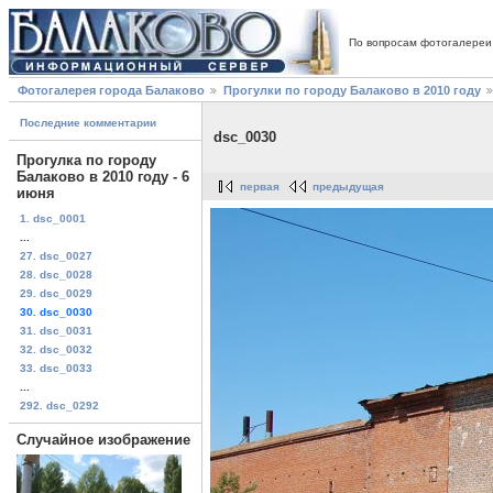
По вопросам фотогалереи
Фотогалерея города Балаково
Прогулки по городу Балаково в 2010 году
Последние комментарии
dsc_0030
Прогулка по городу
Балаково в 2010 году - 6
первая
предыдущая
июня
1. dsc_0001
...
27. dsc_0027
28. dsc_0028
29. dsc_0029
30. dsc_0030
31. dsc_0031
32. dsc_0032
33. dsc_0033
...
292. dsc_0292
Случайное изображение