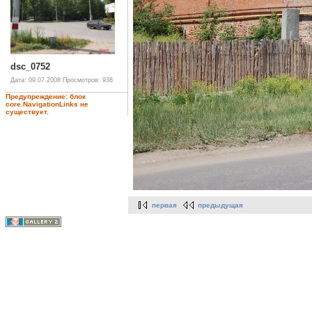
dsc_0752
Дата: 09.07.2008
Просмотров: 938
Предупреждение: блок
core.NavigationLinks не
существует.
первая
предыдущая