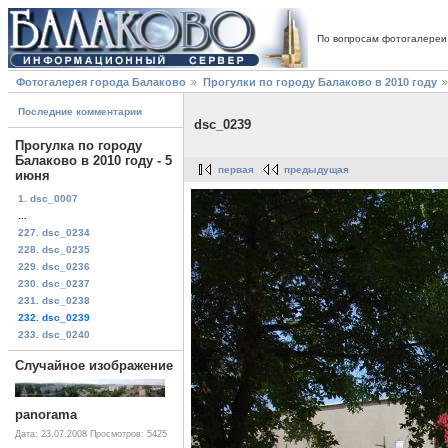
По вопросам фотогалереи
Фотогалерея города Балаково
Прогулки по городу Балаково в 2010 году
Последние комментарии
dsc_0239
Прогулка по городу
Балаково в 2010 году - 5
первая
предыдущая
июня
1. dsc_0007
...
227. dsc_0234
228. dsc_0235
229. dsc_0236
230. dsc_0237
231. dsc_0238
232. dsc_0239
233. dsc_0240
Случайное изображение
panorama
Дата: 23.07.2008
Просмотров: 5425