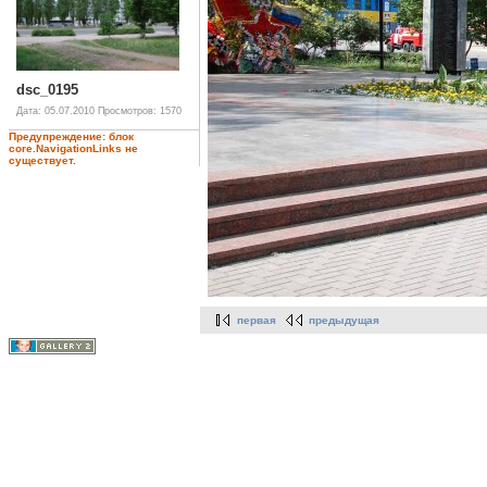
dsc_0195
Дата: 05.07.2010
Просмотров: 1570
Предупреждение: блок
core.NavigationLinks не
существует.
первая
предыдущая