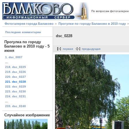
По вопросам фотогалереи
Фотогалерея города Балаково
Прогулки по городу Балаково в 2010 году
Последние комментарии
dsc_0228
Прогулка по городу
Балаково в 2010 году - 5
первая
предыдущая
июня
1. dsc_0007
...
218. dsc_0225
219. dsc_0226
220. dsc_0227
221. dsc_0228
222. dsc_0229
223. dsc_0230
224. dsc_0231
...
233. dsc_0240
Случайное изображение