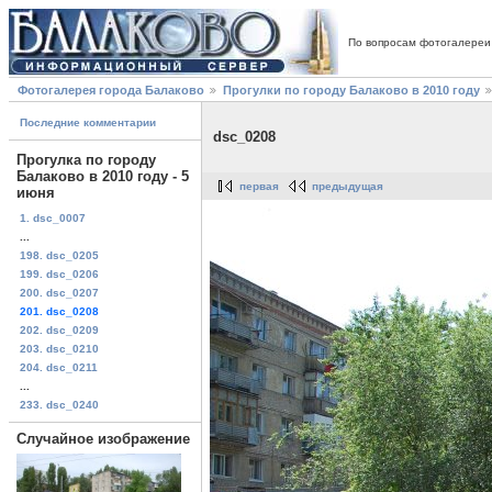
По вопросам фотогалереи
Фотогалерея города Балаково
Прогулки по городу Балаково в 2010 году
Последние комментарии
dsc_0208
Прогулка по городу
Балаково в 2010 году - 5
первая
предыдущая
июня
1. dsc_0007
...
198. dsc_0205
199. dsc_0206
200. dsc_0207
201. dsc_0208
202. dsc_0209
203. dsc_0210
204. dsc_0211
...
233. dsc_0240
Случайное изображение