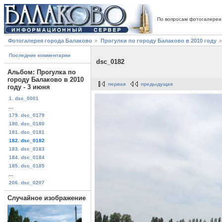
По вопросам фотогалереи
Фотогалерея города Балаково
Прогулки по городу Балаково в 2010 году
Последние комментарии
dsc_0182
Альбом: Прогулка по
городу Балаково в 2010
первая
предыдущая
году - 3 июня
1. dsc_0001
...
179. dsc_0179
180. dsc_0180
181. dsc_0181
182. dsc_0182
183. dsc_0183
184. dsc_0184
185. dsc_0185
...
206. dsc_0207
Случайное изображение