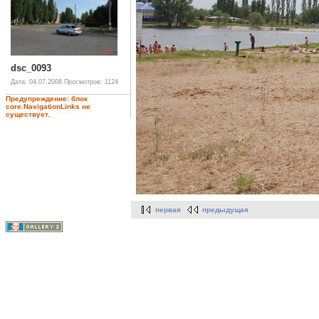
dsc_0093
Дата: 04.07.2008
Просмотров: 1124
Предупреждение: блок
core.NavigationLinks не
существует.
первая
предыдущая