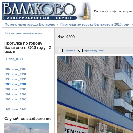
По вопросам фотогалереи
Фотогалерея города Балаково
Прогулки по городу Балаково в 2010 году
Последние комментарии
dsc_0200
Прогулка по городу
Балаково в 2010 году - 2
первая
предыдущая
июня
1. dsc_0001
...
197. dsc_0197
198. dsc_0198
199. dsc_0199
200. dsc_0200
201. dsc_0201
202. dsc_0202
203. dsc_0203
...
242. dsc_0242
Случайное изображение