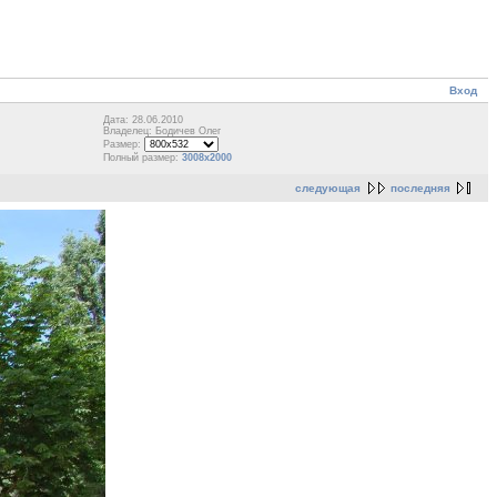
Вход
Дата: 28.06.2010
Владелец: Бодичев Олег
Размер:
Полный размер:
3008x2000
следующая
последняя