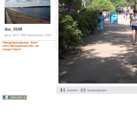
dsc_0149
Дата: 09.07.2008
Просмотров: 1003
Предупреждение: блок
core.NavigationLinks не
существует.
первая
предыдущая