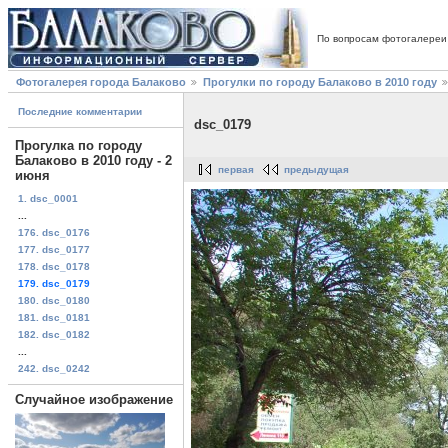
По вопросам фотогалереи
Фотогалерея города Балаково
Прогулки по городу Балаково в 2010 году
Последние комментарии
dsc_0179
Прогулка по городу
Балаково в 2010 году - 2
первая
предыдущая
июня
1. dsc_0001
...
176. dsc_0176
177. dsc_0177
178. dsc_0178
179. dsc_0179
180. dsc_0180
181. dsc_0181
182. dsc_0182
...
242. dsc_0242
Случайное изображение