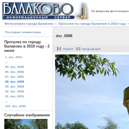
По вопросам фотогалереи
Фотогалерея города Балаково
Прогулки по городу Балаково в 2010 году
Последние комментарии
dsc_0088
Прогулка по городу
Балаково в 2010 году - 2
первая
предыдущая
июня
1. dsc_0001
...
85. dsc_0085
86. dsc_0086
87. dsc_0087
88. dsc_0088
89. dsc_0089
90. dsc_0090
91. dsc_0091
...
242. dsc_0242
Случайное изображение