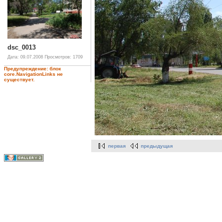
dsc_0013
Дата: 09.07.2008
Просмотров: 1709
Предупреждение: блок
core.NavigationLinks не
существует.
первая
предыдущая