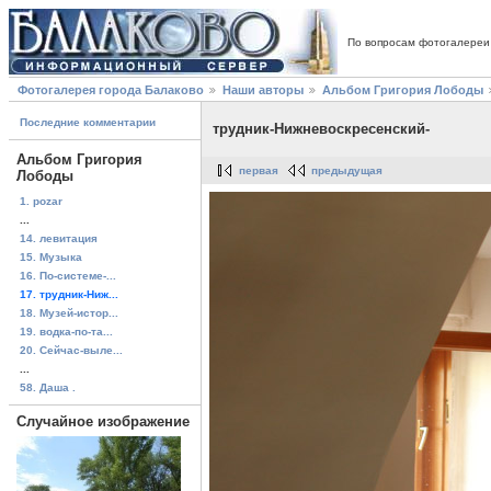
По вопросам фотогалереи
Фотогалерея города Балаково
Наши авторы
Альбом Григория Лободы
Последние комментарии
трудник-Нижневоскресенский-
Альбом Григория
первая
предыдущая
Лободы
1. pozar
...
14. левитация
15. Музыка
16. По-системе-...
17. трудник-Ниж...
18. Музей-истор...
19. водка-по-та...
20. Сейчас-выле...
...
58. Даша .
Случайное изображение