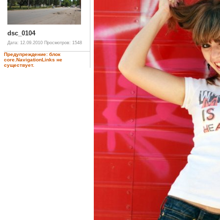
dsc_0104
Дата: 12.09.2010
Просмотров: 1548
Предупреждение: блок
core.NavigationLinks не
существует.