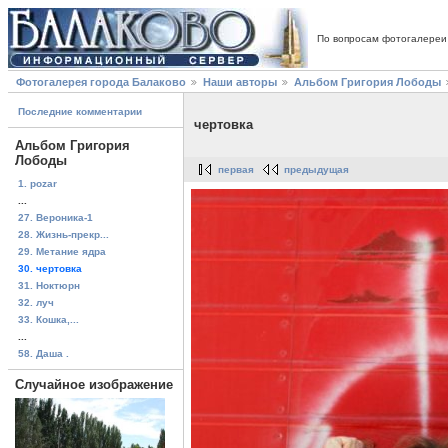
По вопросам фотогалереи
Фотогалерея города Балаково
Наши авторы
Альбом Григория Лободы
Последние комментарии
чертовка
Альбом Григория
Лободы
первая
предыдущая
1. pozar
...
27. Вероника-1
28. Жизнь-прекр...
29. Метание ядра
30. чертовка
31. Ноктюрн
32. луч
33. Кошка,...
...
58. Даша .
Случайное изображение