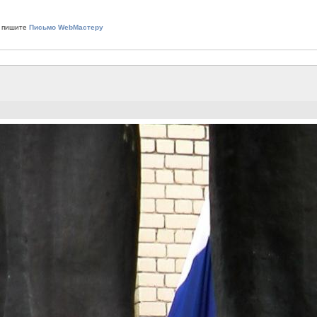
 пишите
Письмо WebМастеру