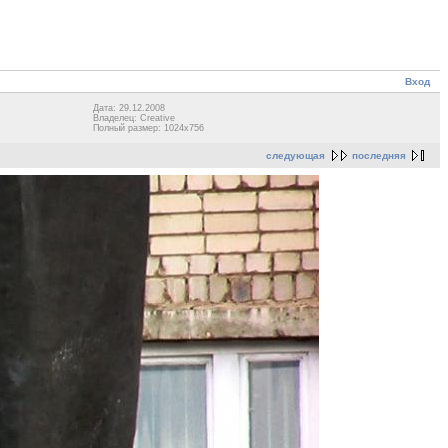
Вход
Дата: 29.12.2008
Владелец: Сreative
Полный размер: 1024x756
следующая
последняя