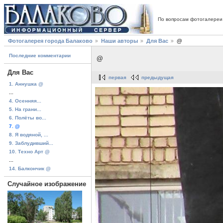
По вопросам фотогалереи
Фотогалерея города Балаково
Наши авторы
Для Вас
@
Последние комментарии
@
Для Вас
первая
предыдущая
1. Аннушка @
...
4. Осенняя...
5. На грани...
6. Полёты во...
7. @
8. Я водяной, ...
9. Заблудивший...
10. Техно Арт @
...
14. Балкончик @
Случайное изображение