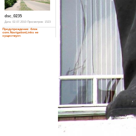
dsc_0235
Дата: 02.07.2010
Просмотров: 1523
Предупреждение: блок
core.NavigationLinks не
существует.